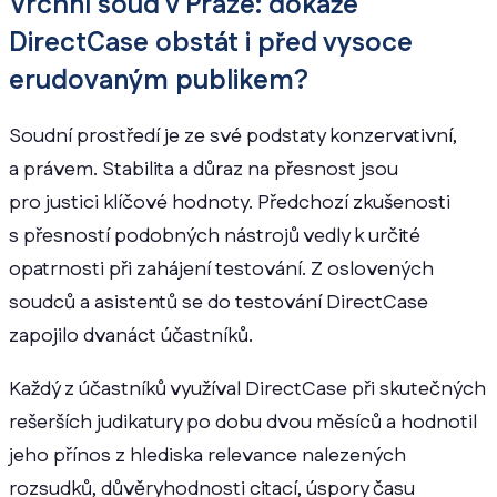
Vrchní soud v Praze: dokáže
DirectCase obstát i před vysoce
erudovaným publikem?
Soudní prostředí je ze své podstaty konzervativní,
a právem. Stabilita a důraz na přesnost jsou
pro justici klíčové hodnoty. Předchozí zkušenosti
s přesností podobných nástrojů vedly k určité
opatrnosti při zahájení testování. Z oslovených
soudců a asistentů se do testování DirectCase
zapojilo dvanáct účastníků.
Každý z účastníků využíval DirectCase při skutečných
rešerších judikatury po dobu dvou měsíců a hodnotil
jeho přínos z hlediska relevance nalezených
rozsudků, důvěryhodnosti citací, úspory času