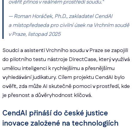
ověřit přínos v reálném prostředí soudu."
— Roman Horáček, Ph.D., zakladatel CendAI
a místopředseda pro civilní úsek na Vrchním soudě
v Praze, listopad 2025
Soudci a asistenti Vrchního soudu v Praze se zapojili
do pilotního testu nástroje DirectCase, který využívá
umělou inteligenci k rychlejšímu a přesnějšímu
vyhledávání judikatury. Cílem projektu CendAI bylo
ověřit, zda může AI skutečně pomoci v prostředí, kde
je přesnost a důvěryhodnost klíčová.
CendAI přináší do české justice
inovace založené na technologiích