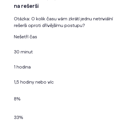
na rešerši
Otázka: O kolik času vám zkrátí jednu netriviální
rešerši oproti dřívějšímu postupu?
Nešetří čas
30 minut
1 hodina
1,5 hodiny nebo víc
8%
33%