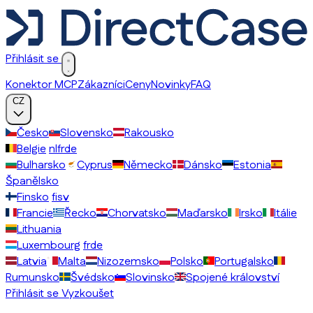
Přihlásit se
Konektor MCP
Zákazníci
Ceny
Novinky
FAQ
CZ
Česko
Slovensko
Rakousko
Belgie
nl
fr
de
Bulharsko
Cyprus
Německo
Dánsko
Estonia
Španělsko
Finsko
fi
sv
Francie
Řecko
Chorvatsko
Maďarsko
Irsko
Itálie
Lithuania
Luxembourg
fr
de
Latvia
Malta
Nizozemsko
Polsko
Portugalsko
Rumunsko
Švédsko
Slovinsko
Spojené království
Přihlásit se
Vyzkoušet