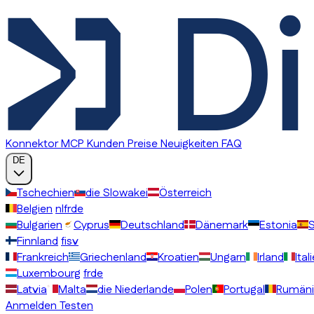
Konnektor MCP
Kunden
Preise
Neuigkeiten
FAQ
DE
Tschechien
die Slowakei
Österreich
Belgien
nl
fr
de
Bulgarien
Cyprus
Deutschland
Dänemark
Estonia
Finnland
fi
sv
Frankreich
Griechenland
Kroatien
Ungarn
Irland
Ital
Luxembourg
fr
de
Latvia
Malta
die Niederlande
Polen
Portugal
Rumäni
Anmelden
Testen