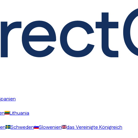
Spanien
ien
Lithuania
en
Schweden
Slowenien
das Vereinigte Königreich