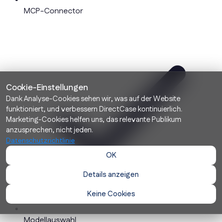
MCP-Connector
Cookie-Einstellungen
Dank Analyse-Cookies sehen wir, was auf der Website
funktioniert, und verbessern DirectCase kontinuierlich.
Marketing-Cookies helfen uns, das relevante Publikum
anzusprechen, nicht jeden.
Datenschutzrichtlinie
OK
Details anzeigen
Keine Cookies
Modellauswahl