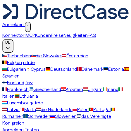
Anmelden
Konnektor MCP
Kunden
Preise
Neuigkeiten
FAQ
DE
Tschechien
die Slowakei
Österreich
Belgien
nl
fr
de
Bulgarien
Cyprus
Deutschland
Dänemark
Estonia
Spanien
Finnland
fi
sv
Frankreich
Griechenland
Kroatien
Ungarn
Irland
Italien
Lithuania
Luxembourg
fr
de
Latvia
Malta
die Niederlande
Polen
Portugal
Rumänien
Schweden
Slowenien
das Vereinigte
Königreich
Anmelden
Testen