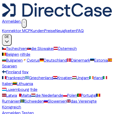
Anmelden
Konnektor MCP
Kunden
Preise
Neuigkeiten
FAQ
DE
Tschechien
die Slowakei
Österreich
Belgien
nl
fr
de
Bulgarien
Cyprus
Deutschland
Dänemark
Estonia
Spanien
Finnland
fi
sv
Frankreich
Griechenland
Kroatien
Ungarn
Irland
Italien
Lithuania
Luxembourg
fr
de
Latvia
Malta
die Niederlande
Polen
Portugal
Rumänien
Schweden
Slowenien
das Vereinigte
Königreich
Anmelden
Testen