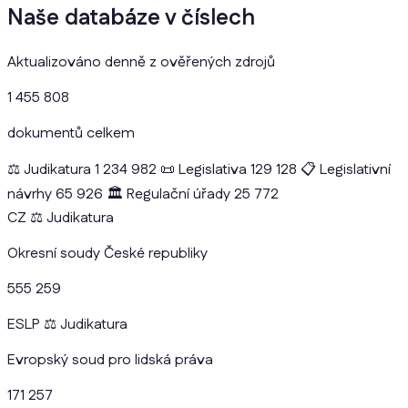
Naše databáze v číslech
Aktualizováno denně z ověřených zdrojů
1 455 808
dokumentů celkem
⚖️
Judikatura
1 234 982
📜
Legislativa
129 128
📋
Legislativní
návrhy
65 926
🏛️
Regulační úřady
25 772
CZ
⚖️
Judikatura
Okresní soudy České republiky
555 259
ESLP
⚖️
Judikatura
Evropský soud pro lidská práva
171 257