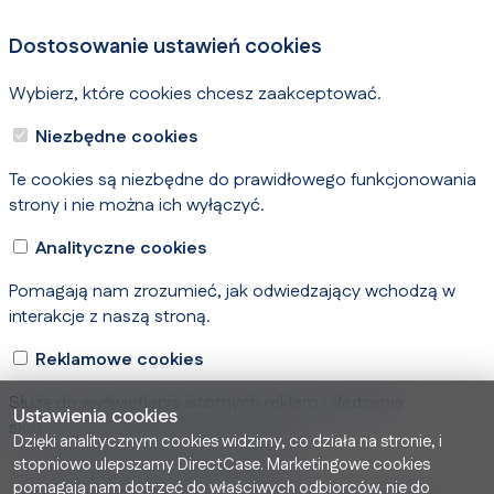
Dostosowanie ustawień cookies
Wybierz, które cookies chcesz zaakceptować.
Niezbędne cookies
Te cookies są niezbędne do prawidłowego funkcjonowania
strony i nie można ich wyłączyć.
Analityczne cookies
Pomagają nam zrozumieć, jak odwiedzający wchodzą w
interakcje z naszą stroną.
Reklamowe cookies
Służą do wyświetlania istotnych reklam i śledzenia
Ustawienia cookies
skuteczności kampanii reklamowych.
Dzięki analitycznym cookies widzimy, co działa na stronie, i
stopniowo ulepszamy DirectCase. Marketingowe cookies
Dane użytkowników do reklam
pomagają nam dotrzeć do właściwych odbiorców, nie do