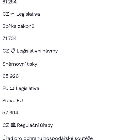
81 254
CZ
📜
Legislativa
Sbírka zákonů
71 734
CZ
📋
Legislativní návrhy
Sněmovní tisky
65 926
EU
📜
Legislativa
Právo EU
57 394
CZ
🏛️
Regulační úřady
Úřad pro ochranu hospodářské soutěže