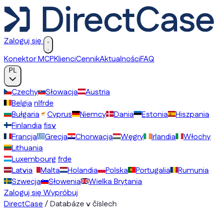
Zaloguj się
Konektor MCP
Klienci
Cennik
Aktualności
FAQ
PL
Czechy
Słowacja
Austria
Belgia
nl
fr
de
Bułgaria
Cyprus
Niemcy
Dania
Estonia
Hiszpania
Finlandia
fi
sv
Francja
Grecja
Chorwacja
Węgry
Irlandia
Włochy
Lithuania
Luxembourg
fr
de
Latvia
Malta
Holandia
Polska
Portugalia
Rumunia
Szwecja
Słowenia
Wielka Brytania
Zaloguj się
Wypróbuj
DirectCase
/
Databáze v číslech