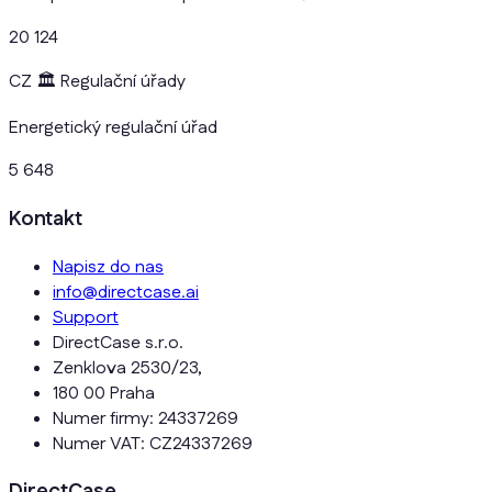
20 124
CZ
🏛️
Regulační úřady
Energetický regulační úřad
5 648
Kontakt
Napisz do nas
info@directcase.ai
Support
DirectCase s.r.o.
Zenklova 2530/23,
180 00 Praha
Numer firmy: 24337269
Numer VAT: CZ24337269
DirectCase