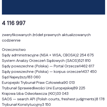
4 116 997
zweryfikowanych źródeł prawnych aktualizowanych
codziennie
Orzecznictwo
Sądy administracyjne (NSA + WSA, CBOSA)
2 254 675
System Analizy Orzeczeń Sądowych (SAOS)
521 810
Sądy powszechne (Polska) — Portal Orzeczeń
462 617
Sądy powszechne (Polska) — korpus orzeczeń
437 450
Sąd Najwyższy
183 060
Europejski Trybunał Praw Człowieka
90 013
Trybunał Sprawiedliwości Unii Europejskiej
89 225
Krajowa Izba Odwoławcza (KIO)
33 043
SAOS — search API (Polish courts, freshest judgments)
8 178
Trybunał Konstytucyjny
3 150