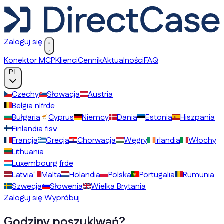
Zaloguj się
Konektor MCP
Klienci
Cennik
Aktualności
FAQ
PL
Czechy
Słowacja
Austria
Belgia
nl
fr
de
Bułgaria
Cyprus
Niemcy
Dania
Estonia
Hiszpania
Finlandia
fi
sv
Francja
Grecja
Chorwacja
Węgry
Irlandia
Włochy
Lithuania
Luxembourg
fr
de
Latvia
Malta
Holandia
Polska
Portugalia
Rumunia
Szwecja
Słowenia
Wielka Brytania
Zaloguj się
Wypróbuj
Godziny poszukiwań?