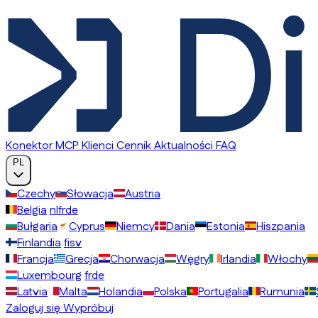
Konektor MCP
Klienci
Cennik
Aktualności
FAQ
PL
Czechy
Słowacja
Austria
Belgia
nl
fr
de
Bułgaria
Cyprus
Niemcy
Dania
Estonia
Hiszpania
Finlandia
fi
sv
Francja
Grecja
Chorwacja
Węgry
Irlandia
Włochy
Luxembourg
fr
de
Latvia
Malta
Holandia
Polska
Portugalia
Rumunia
Zaloguj się
Wypróbuj