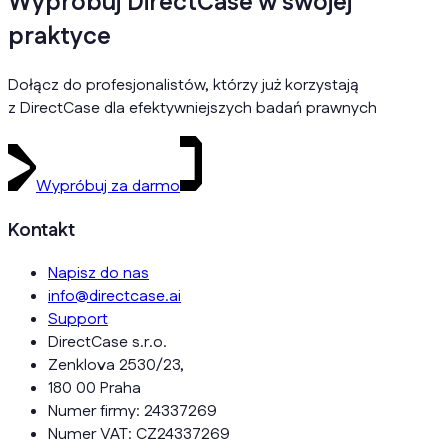
Wypróbuj DirectCase w swojej
praktyce
Dołącz do profesjonalistów, którzy już korzystają
z DirectCase dla efektywniejszych badań prawnych
Wypróbuj za darmo
Kontakt
Napisz do nas
info@directcase.ai
Support
DirectCase s.r.o.
Zenklova 2530/23,
180 00 Praha
Numer firmy: 24337269
Numer VAT: CZ24337269