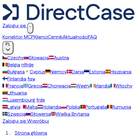
Zaloguj się
Konektor MCP
Klienci
Cennik
Aktualności
FAQ
PL
Czechy
Słowacja
Austria
Belgia
nl
fr
de
Bułgaria
Cyprus
Niemcy
Dania
Estonia
Hiszpania
Finlandia
fi
sv
Francja
Grecja
Chorwacja
Węgry
Irlandia
Włochy
Lithuania
Luxembourg
fr
de
Latvia
Malta
Holandia
Polska
Portugalia
Rumunia
Szwecja
Słowenia
Wielka Brytania
Zaloguj się
Wypróbuj
Strona główna