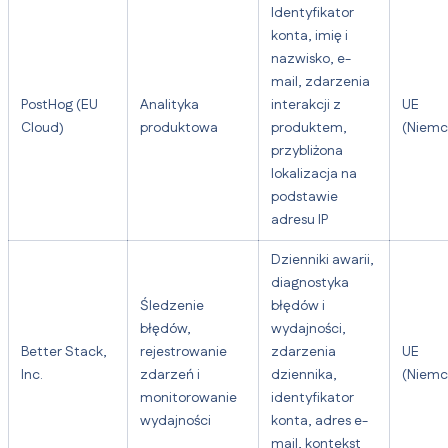
Identyfikator
konta, imię i
nazwisko, e-
mail, zdarzenia
PostHog (EU
Analityka
interakcji z
UE
Cloud)
produktowa
produktem,
(Niemc
przybliżona
lokalizacja na
podstawie
adresu IP
Dzienniki awarii,
diagnostyka
Śledzenie
błędów i
błędów,
wydajności,
Better Stack,
rejestrowanie
zdarzenia
UE
Inc.
zdarzeń i
dziennika,
(Niemc
monitorowanie
identyfikator
wydajności
konta, adres e-
mail, kontekst