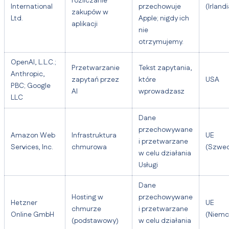
rozliczanie
International
przechowuje
(Irlandi
zakupów w
Ltd.
Apple; nigdy ich
aplikacji
nie
otrzymujemy.
OpenAI, L.L.C.;
Przetwarzanie
Tekst zapytania,
Anthropic,
zapytań przez
które
USA
PBC; Google
AI
wprowadzasz
LLC
Dane
przechowywane
Amazon Web
Infrastruktura
UE
i przetwarzane
Services, Inc.
chmurowa
(Szwec
w celu działania
Usługi
Dane
Hosting w
przechowywane
Hetzner
UE
chmurze
i przetwarzane
Online GmbH
(Niemc
(podstawowy)
w celu działania