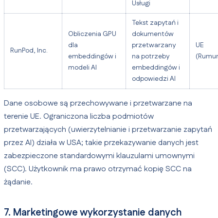
Usługi
Tekst zapytań i
Obliczenia GPU
dokumentów
dla
przetwarzany
UE
RunPod, Inc.
embeddingów i
na potrzeby
(Rumun
modeli AI
embeddingów i
odpowiedzi AI
Dane osobowe są przechowywane i przetwarzane na
terenie UE. Ograniczona liczba podmiotów
przetwarzających (uwierzytelnianie i przetwarzanie zapytań
przez AI) działa w USA; takie przekazywanie danych jest
zabezpieczone standardowymi klauzulami umownymi
(SCC). Użytkownik ma prawo otrzymać kopię SCC na
żądanie.
7. Marketingowe wykorzystanie danych