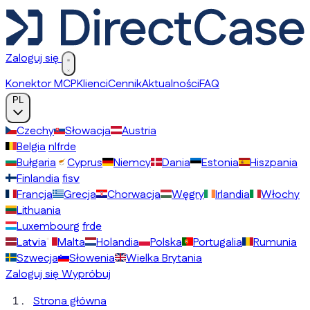
Zaloguj się
Konektor MCP
Klienci
Cennik
Aktualności
FAQ
PL
Czechy
Słowacja
Austria
Belgia
nl
fr
de
Bułgaria
Cyprus
Niemcy
Dania
Estonia
Hiszpania
Finlandia
fi
sv
Francja
Grecja
Chorwacja
Węgry
Irlandia
Włochy
Lithuania
Luxembourg
fr
de
Latvia
Malta
Holandia
Polska
Portugalia
Rumunia
Szwecja
Słowenia
Wielka Brytania
Zaloguj się
Wypróbuj
Strona główna