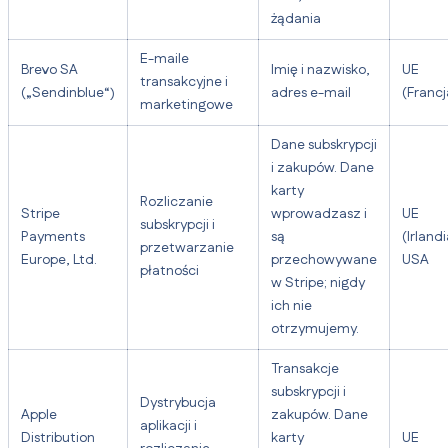
żądania
E-maile
Brevo SA
Imię i nazwisko,
UE
transakcyjne i
(„Sendinblue“)
adres e-mail
(Francj
marketingowe
Dane subskrypcji
i zakupów. Dane
karty
Rozliczanie
Stripe
wprowadzasz i
UE
subskrypcji i
Payments
są
(Irlandi
przetwarzanie
Europe, Ltd.
przechowywane
USA
płatności
w Stripe; nigdy
ich nie
otrzymujemy.
Transakcje
subskrypcji i
Dystrybucja
Apple
zakupów. Dane
aplikacji i
Distribution
karty
UE