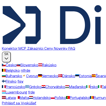
Konektor MCP
Zákazníci
Ceny
Novinky
FAQ
SK
Česko
Slovensko
Rakúsko
Belgicko
nl
fr
de
Bulharsko
Cyprus
Nemecko
Dánsko
Estonia
Špani
Fínsko
fi
sv
Francúzsko
Grécko
Chorvátsko
Maďarsko
Írsko
Ta
Luxembourg
fr
de
Latvia
Malta
Holandsko
Poľsko
Portugalsko
Rumun
Prihlásiť sa
Vyskúšať