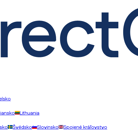
elsko
liansko
Lithuania
sko
Švédsko
Slovinsko
Spojené kráľovstvo