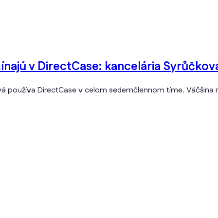
čínajú v DirectCase: kancelária Syrůčkov
á používa DirectCase v celom sedemčlennom tíme. Väčšina reše