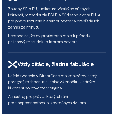
Zákony SR a EÚ, judikatúra všetkých súdnych
inštancií, rozhodnutia ESĽP a Súdneho dvora EÚ. AI
pre právo rozumie hierarchii textov a prehľadá ich
za vás za minútu.
Nestane sa, že by protistrana mala k prípadu
priliehavý rozsudok, o ktorom neviete.
Vždy citácie, žiadne fabulácie
Každé tvrdenie v DirectCase má konkrétny zdroj:
paragraf, rozhodnutie, spisovú značku. Jedným
klikom si ho otvoríte v origináli.
AI nástroj pre právo, ktorý chráni
pred nepresnosťami aj zbytočným rizikom.