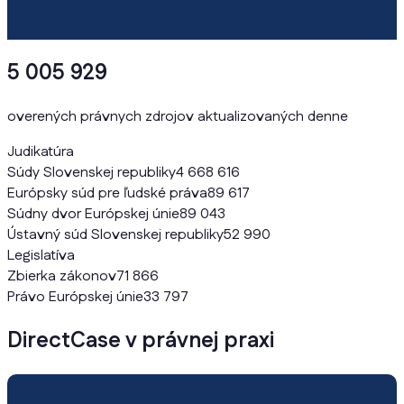
5 005 929
overených právnych zdrojov aktualizovaných denne
Judikatúra
Súdy Slovenskej republiky
4 668 616
Európsky súd pre ľudské práva
89 617
Súdny dvor Európskej únie
89 043
Ústavný súd Slovenskej republiky
52 990
Legislatíva
Zbierka zákonov
71 866
Právo Európskej únie
33 797
DirectCase v právnej praxi