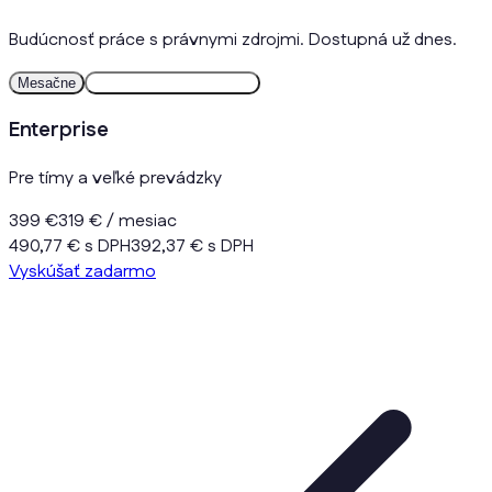
Budúcnosť práce s právnymi zdrojmi. Dostupná už dnes.
Mesačne
Ročne
2 mesiace zdarma
Enterprise
Pre tímy a veľké prevádzky
399 €
319 €
/ mesiac
490,77 € s DPH
392,37 € s DPH
Vyskúšať zadarmo