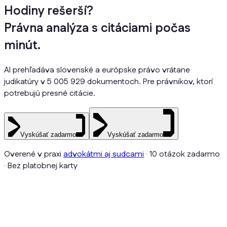
Hodiny rešerší?
Právna analýza s citáciami počas
minút.
AI prehľadáva slovenské a európske právo vrátane
judikatúry v 5 005 929 dokumentoch. Pre právnikov, ktorí
potrebujú presné citácie.
Vyskúšať zadarmo
Vyskúšať zadarmo
Overené v praxi
advokátmi aj sudcami
· 10 otázok zadarmo
· Bez platobnej karty