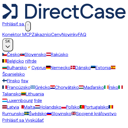
Prihlásiť sa
Konektor MCP
Zákazníci
Ceny
Novinky
FAQ
SK
Česko
Slovensko
Rakúsko
Belgicko
nl
fr
de
Bulharsko
Cyprus
Nemecko
Dánsko
Estonia
Španielsko
Fínsko
fi
sv
Francúzsko
Grécko
Chorvátsko
Maďarsko
Írsko
Taliansko
Lithuania
Luxembourg
fr
de
Latvia
Malta
Holandsko
Poľsko
Portugalsko
Rumunsko
Švédsko
Slovinsko
Spojené kráľovstvo
Prihlásiť sa
Vyskúšať