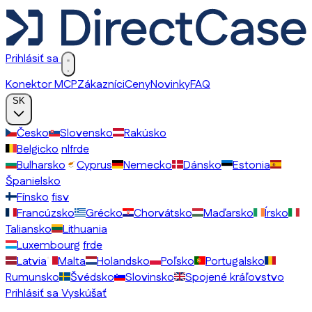
Prihlásiť sa
Konektor MCP
Zákazníci
Ceny
Novinky
FAQ
SK
Česko
Slovensko
Rakúsko
Belgicko
nl
fr
de
Bulharsko
Cyprus
Nemecko
Dánsko
Estonia
Španielsko
Fínsko
fi
sv
Francúzsko
Grécko
Chorvátsko
Maďarsko
Írsko
Taliansko
Lithuania
Luxembourg
fr
de
Latvia
Malta
Holandsko
Poľsko
Portugalsko
Rumunsko
Švédsko
Slovinsko
Spojené kráľovstvo
Prihlásiť sa
Vyskúšať