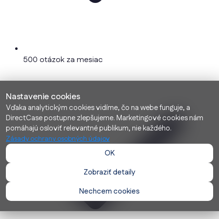
500 otázok za mesiac
Nastavenie cookies
Vďaka analytickým cookies vidíme, čo na webe funguje, a
DirectCase postupne zlepšujeme. Marketingové cookies nám
pomáhajú osloviť relevantné publikum, nie každého.
Zásady ochrany osobných údajov
OK
Zobraziť detaily
Nechcem cookies