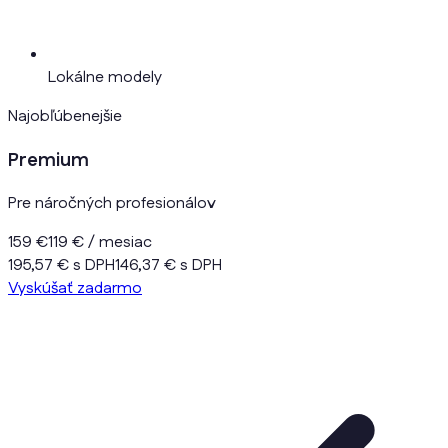
Lokálne modely
Najobľúbenejšie
Premium
Pre náročných profesionálov
159 €
119 €
/ mesiac
195,57 € s DPH
146,37 € s DPH
Vyskúšať zadarmo