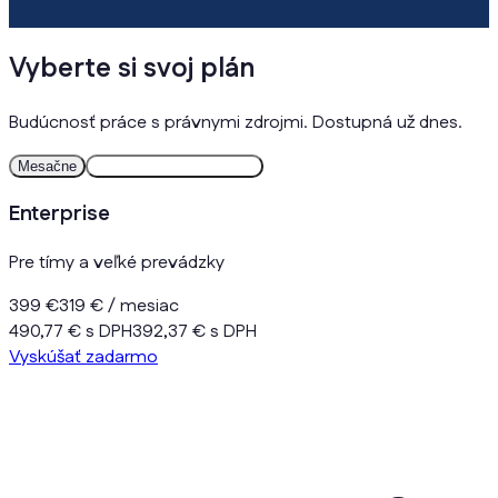
Vyberte si svoj plán
Budúcnosť práce s právnymi zdrojmi. Dostupná už dnes.
Mesačne
Ročne
2 mesiace zdarma
Enterprise
Pre tímy a veľké prevádzky
399 €
319 €
/ mesiac
490,77 € s DPH
392,37 € s DPH
Vyskúšať zadarmo