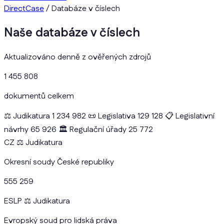
DirectCase
/
Databáze v číslech
Naše databáze v číslech
Aktualizováno denně z ověřených zdrojů
1 455 808
dokumentů celkem
⚖️
Judikatura
1 234 982
📜
Legislativa
129 128
📋
Legislativní
návrhy
65 926
🏛️
Regulační úřady
25 772
CZ
⚖️
Judikatura
Okresní soudy České republiky
555 259
ESLP
⚖️
Judikatura
Evropský soud pro lidská práva