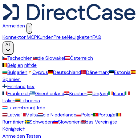
Anmelden
Konnektor MCP
Kunden
Preise
Neuigkeiten
FAQ
AT
Tschechien
die Slowakei
Österreich
Belgien
nl
fr
de
Bulgarien
Cyprus
Deutschland
Dänemark
Estonia
Spanien
Finnland
fi
sv
Frankreich
Griechenland
Kroatien
Ungarn
Irland
Italien
Lithuania
Luxembourg
fr
de
Latvia
Malta
die Niederlande
Polen
Portugal
Rumänien
Schweden
Slowenien
das Vereinigte
Königreich
Anmelden
Testen