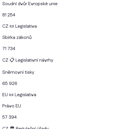
Soudní dvůr Evropské unie
81 254
CZ
📜
Legislativa
Sbírka zákonů
71 734
CZ
📋
Legislativní návrhy
Sněmovní tisky
65 926
EU
📜
Legislativa
Právo EU
57 394
CZ
🏛️
Regulační úřady