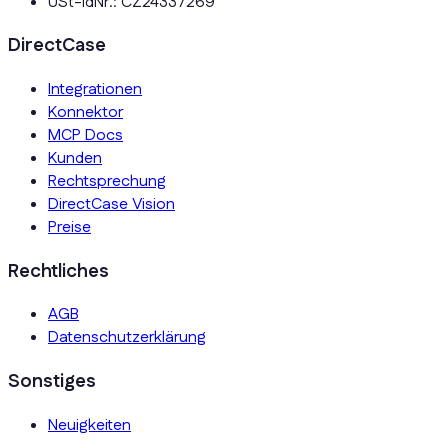
USt-IdNr.: CZ24337269
DirectCase
Integrationen
Konnektor
MCP Docs
Kunden
Rechtsprechung
DirectCase Vision
Preise
Rechtliches
AGB
Datenschutzerklärung
Sonstiges
Neuigkeiten