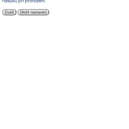
návyků při prohlížení.
Zrušit
Uložit nastavení