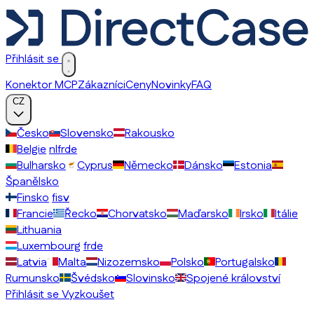
Přihlásit se
Konektor MCP
Zákazníci
Ceny
Novinky
FAQ
CZ
Česko
Slovensko
Rakousko
Belgie
nl
fr
de
Bulharsko
Cyprus
Německo
Dánsko
Estonia
Španělsko
Finsko
fi
sv
Francie
Řecko
Chorvatsko
Maďarsko
Irsko
Itálie
Lithuania
Luxembourg
fr
de
Latvia
Malta
Nizozemsko
Polsko
Portugalsko
Rumunsko
Švédsko
Slovinsko
Spojené království
Přihlásit se
Vyzkoušet