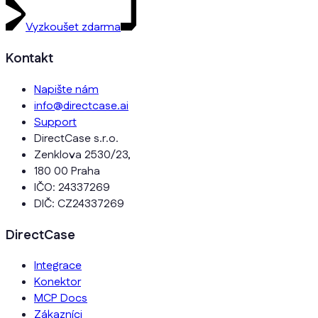
Vyzkoušet zdarma
Kontakt
Napište nám
info@directcase.ai
Support
DirectCase s.r.o.
Zenklova 2530/23,
180 00 Praha
IČO: 24337269
DIČ: CZ24337269
DirectCase
Integrace
Konektor
MCP Docs
Zákazníci