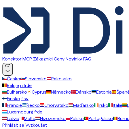
Konektor MCP
Zákazníci
Ceny
Novinky
FAQ
CZ
Česko
Slovensko
Rakousko
Belgie
nl
fr
de
Bulharsko
Cyprus
Německo
Dánsko
Estonia
Španě
Finsko
fi
sv
Francie
Řecko
Chorvatsko
Maďarsko
Irsko
Itálie
Luxembourg
fr
de
Latvia
Malta
Nizozemsko
Polsko
Portugalsko
Rumu
Přihlásit se
Vyzkoušet