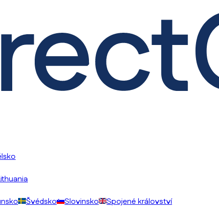
lsko
Lithuania
nsko
Švédsko
Slovinsko
Spojené království