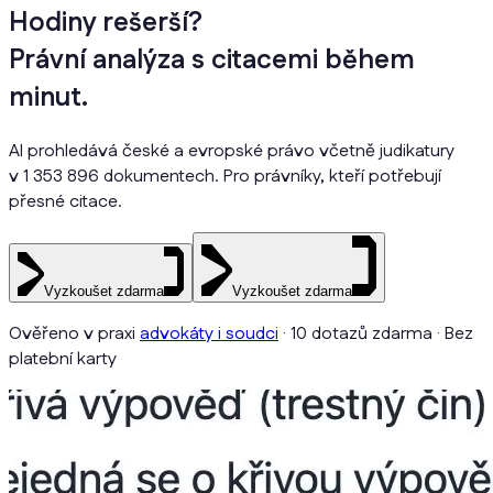
Hodiny rešerší?
Právní analýza s citacemi během
minut.
AI prohledává české a evropské právo včetně judikatury
v 1 353 896 dokumentech. Pro právníky, kteří potřebují
přesné citace.
Vyzkoušet zdarma
Vyzkoušet zdarma
Ověřeno v praxi
advokáty i soudci
· 10 dotazů zdarma · Bez
platební karty