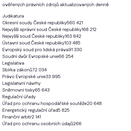
ověřených právních zdrojů aktualizovaných denně
Judikatura
Okresní soudy České republiky
560 421
Nejvyšší správní soud České republiky
168 212
Nejvyšší soud České republiky
163 642
Ústavní soud České republiky
103 485
Evropský soud pro lidská práva
91 330
Soudní dvůr Evropské unie
66 254
Legislativa
Sbírka zákonů
72 034
Právo Evropské unie
33 995
Legislativní návrhy
Sněmovní tisky
65 643
Regulační úřady
Úřad pro ochranu hospodářské soutěže
20 648
Energetický regulační úřad
5 825
Finanční arbitr
2 141
Úřad pro ochranu osobních údajů
266