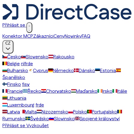
Přihlásit se
Konektor MCP
Zákazníci
Ceny
Novinky
FAQ
CZ
Česko
Slovensko
Rakousko
Belgie
nl
fr
de
Bulharsko
Cyprus
Německo
Dánsko
Estonia
Španělsko
Finsko
fi
sv
Francie
Řecko
Chorvatsko
Maďarsko
Irsko
Itálie
Lithuania
Luxembourg
fr
de
Latvia
Malta
Nizozemsko
Polsko
Portugalsko
Rumunsko
Švédsko
Slovinsko
Spojené království
Přihlásit se
Vyzkoušet