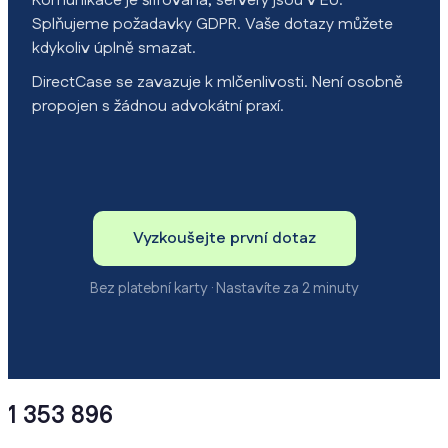
Komunikace je šifrovaná, servery jsou v EU.
Splňujeme požadavky GDPR. Vaše dotazy můžete
kdykoliv úplně smazat.
DirectCase se zavazuje k mlčenlivosti. Není osobně
propojen s žádnou advokátní praxí.
Vyzkoušejte první dotaz
Bez platební karty · Nastavíte za 2 minuty
1 353 896