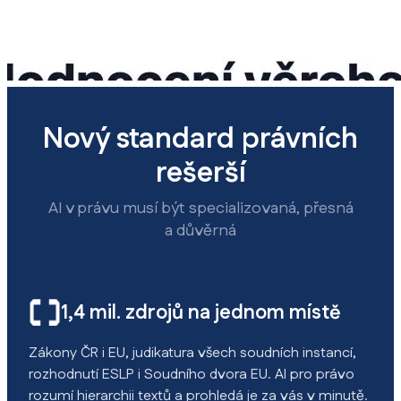
Nový standard právních
rešerší
AI v právu musí být specializovaná, přesná
a důvěrná
1,4 mil. zdrojů na jednom místě
Zákony ČR i EU, judikatura všech soudních instancí,
rozhodnutí ESLP i Soudního dvora EU. AI pro právo
rozumí hierarchii textů a prohledá je za vás v minutě.