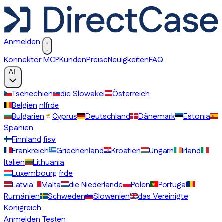
Anmelden
Konnektor MCP
Kunden
Preise
Neuigkeiten
FAQ
AT
Tschechien
die Slowakei
Österreich
Belgien
nl
fr
de
Bulgarien
Cyprus
Deutschland
Dänemark
Estonia
Spanien
Finnland
fi
sv
Frankreich
Griechenland
Kroatien
Ungarn
Irland
Italien
Lithuania
Luxembourg
fr
de
Latvia
Malta
die Niederlande
Polen
Portugal
Rumänien
Schweden
Slowenien
das Vereinigte
Königreich
Anmelden
Testen