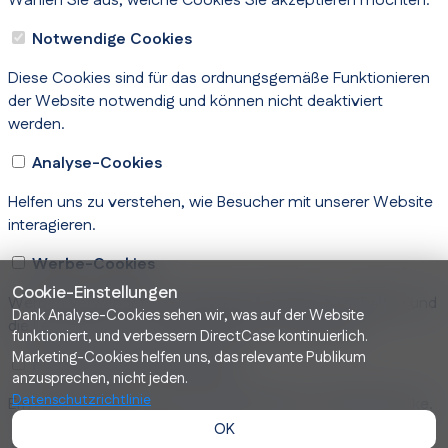
Wählen Sie aus, welche Cookies Sie akzeptieren möchten.
Notwendige Cookies
Diese Cookies sind für das ordnungsgemäße Funktionieren
der Website notwendig und können nicht deaktiviert
werden.
Analyse-Cookies
Helfen uns zu verstehen, wie Besucher mit unserer Website
interagieren.
Werbe-Cookies
Cookie-Einstellungen
Werden verwendet, um relevante Anzeigen zu schalten und
Dank Analyse-Cookies sehen wir, was auf der Website
die Leistung von Werbekampagnen zu verfolgen.
funktioniert, und verbessern DirectCase kontinuierlich.
Marketing-Cookies helfen uns, das relevante Publikum
Nutzerdaten für Werbung
anzusprechen, nicht jeden.
Datenschutzrichtlinie
Ermöglicht die Nutzung von Nutzerdaten für Werbezwecke.
OK
Personalisierte Werbung