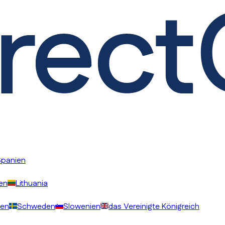
Spanien
ien
Lithuania
en
Schweden
Slowenien
das Vereinigte Königreich